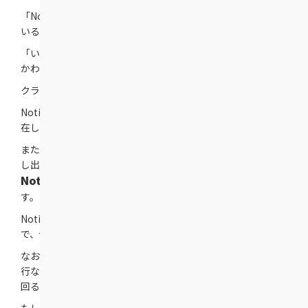
「Notionは評判がよいけど、他のツールと比べて何が優れて
いるんだろう？」
「いろいろなクラウドツールがあって、どれを選べばいいの
かわからない」
クラウドツールに関して、疑問やお悩みはありませんか？
Notionは多機能で便利なツールですが、類似ツールも多数存
在し、それぞれ特徴が異なります。
また、数あるクラウドツールの中から、自社に最適な1つを探
し出すのは容易ではありません。そこで本記事では、
Notionと7つの代表的な類似ツールを徹底比較
しま
す。
Notionを導入するメリット・デメリットも詳しく解説するの
で、ぜひ最後までご覧ください。
なお、合同会社Metooでは、本質的な課題の可視化・分析を
行なった上で、組織に関わる情報（ヒトモノカネ）が円滑に
回る仕組みをNotionで構築するサポートを展開しています。