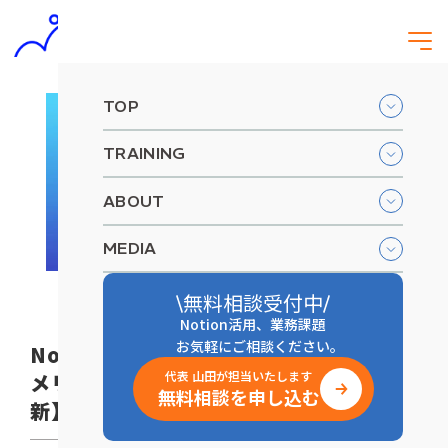
無料相談を申し込む
TOP
TRAINING
ABOUT
MEDIA
無料相談受付中
Notion活用、業務課題
お気軽にご相談ください。
Notionと7つの類似ツールを徹底比較！
代表 山田が担当いたします
メリット・デメリットも紹介【2026年最
無料相談を申し込む
新】