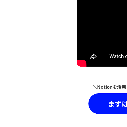
＼Notionを
まず