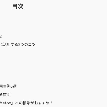
目次
能
便利に活用する2つのコツ
活用事例6選
ある質問
社Metoo」への相談がおすすめ！