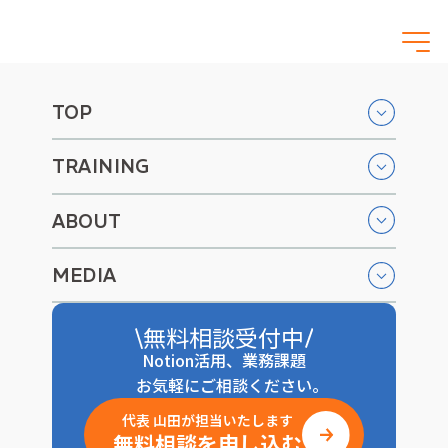
無料相談を申し込む
TOP
研修 
TRAINING
Notionを活用した組織マネ
無料相談を申
ABOUT
MEDIA
無料相談受付中
Notion活用、業務課題
お気軽にご相談ください。
研修の概要
代表 山田が担当いたします
無料相談を申し込む