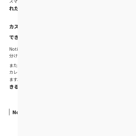
移動中や外出先でも構造化さ
スマートフォンがあれば、
れた文書を効率的に作成できます。
カスタマイズ性が高く機能やレイアウトを柔軟に変更
できる
Notionはページ内のブロックを自由自在に配置でき、カラム
分けも簡単です。
また、「データベース」機能を使えば、タスク管理ボードや
カレンダーなど、目的に応じたさまざまなビューを作成でき
自分だけの理想のワークスペースを構築で
ます。まさに
きる
自由度がNotionの強みです。
Notionを利用する3つのデメリット