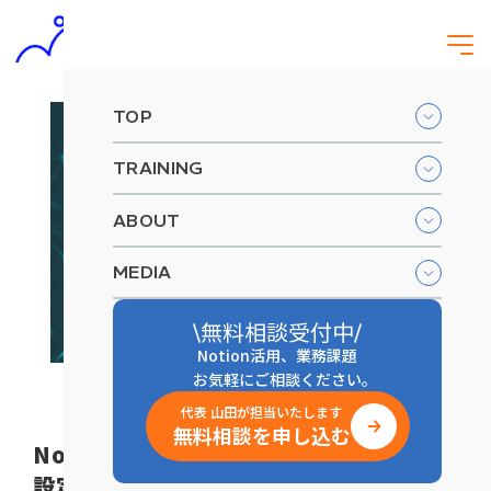
無料相談を申し込む
TOP
TRAINING
ABOUT
MEDIA
無料相談受付中
Notion活用、業務課題
お気軽にご相談ください。
代表 山田が担当いたします
無料相談を申し込む
Notionで作成したページにパスワード
設定は可能？5つのアクセス制限方法や