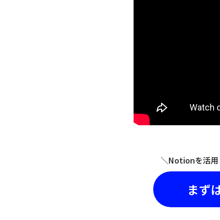
＼Notionを
まず